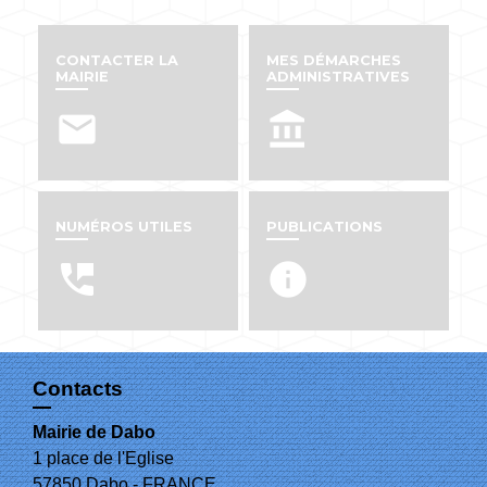
CONTACTER LA
MES DÉMARCHES
MAIRIE
ADMINISTRATIVES
email
account_balance
NUMÉROS UTILES
PUBLICATIONS
perm_phone_msg
info
Contacts
Mairie de Dabo
1 place de l'Eglise
57850 Dabo - FRANCE