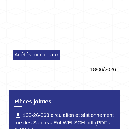
Arrêtés municipaux
18/06/2026
Pièces jointes
file_download
163-26-063 circulation et stationnement
rue des Sapins - Ent WELSCH.pdf (PDF -