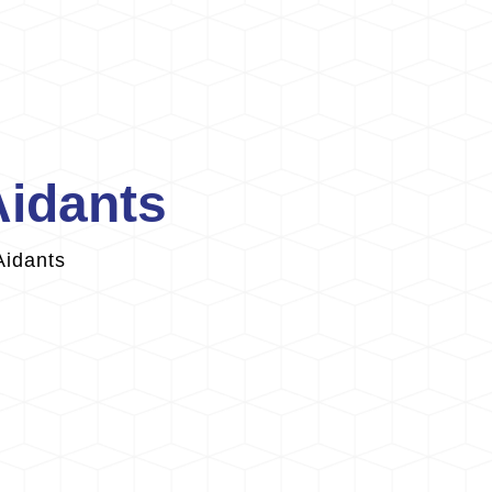
Aidants
Aidants