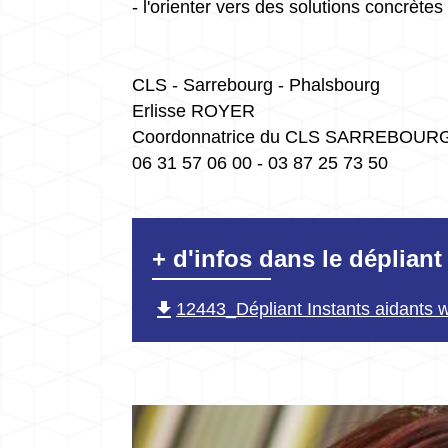
- l'orienter vers des solutions concrètes
CLS - Sarrebourg - Phalsbourg
Erlisse ROYER
Coordonnatrice du CLS SARREBOU
06 31 57 06 00 - 03 87 25 73 50
+ d'infos dans le déplian
file_download
12443_Dépliant Instants aidants