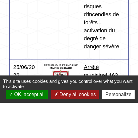
risques
d'incendies de
forêts -
activation du
degré de
danger sévère
25/06/20
Arrêté
26
municipal 163-
This site uses cookies and gives you control over what you want
26-071 du
to activate
25/06/2026
OK, accept all
Deny all cookies
Personalize
Canicule -
Aménagement
de l'accueil
dans les
écoles les 25